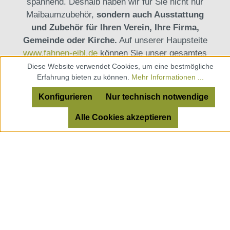
spannend. Deshalb haben wir für Sie nicht nur
Maibaumzubehör,
sondern auch Ausstattung
und Zubehör für Ihren Verein, Ihre Firma,
Gemeinde oder Kirche.
Auf unserer Haupsteite
www.fahnen-eibl.de
können Sie unser gesamtes
Sortiment entdecken. In unserm Zubehörshop
Diese Website verwendet Cookies, um eine bestmögliche
Erfahrung bieten zu können.
Mehr Informationen ...
shop.fahnen-eibl.de
gibt es viele Artikel gleich
zum Bestellen.
Konfigurieren
Nur technisch notwendige
Alle Cookies akzeptieren
Vereinsbedarf - Firmen- und
Kirchenbedarf