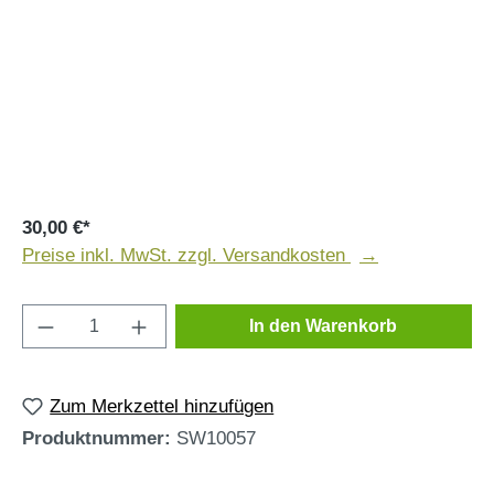
30,00 €
*
Preise inkl. MwSt. zzgl. Versandkosten
Produkt Anzahl: Gib den gewünschten Wert e
In den Warenkorb
Zum Merkzettel hinzufügen
Produktnummer:
SW10057